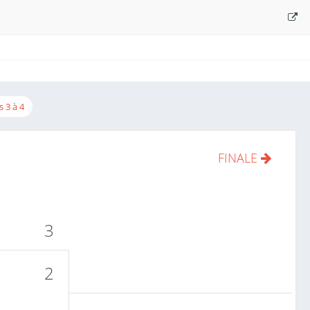
s 3 à 4
FINALE
3
2