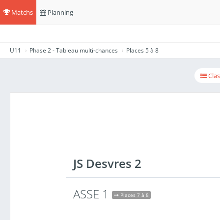
Matchs
Planning
U11
Phase 2 - Tableau multi-chances
Places 5 à 8
Cla
JS Desvres 2
ASSE 1
Places 7 à 8