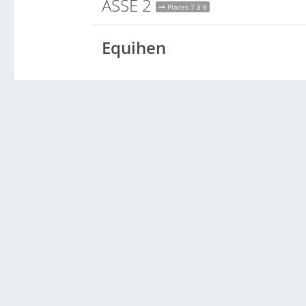
ASSE 2
Places 7 à 8
Equihen