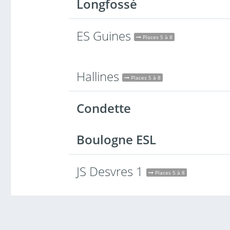
Longfossé
ES Guines
Places 5 à 8
Hallines
Places 5 à 8
Condette
Boulogne ESL
JS Desvres 1
Places 5 à 8