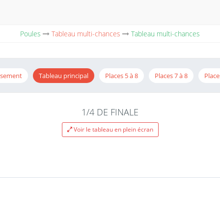
Poules
Tableau multi-chances
Tableau multi-chances
ssement
Tableau principal
Places 5 à 8
Places 7 à 8
Place
1/4 DE FINALE
Voir le tableau en plein écran