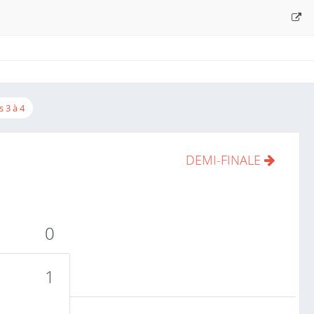
s 3 à 4
DEMI-FINALE
0
1