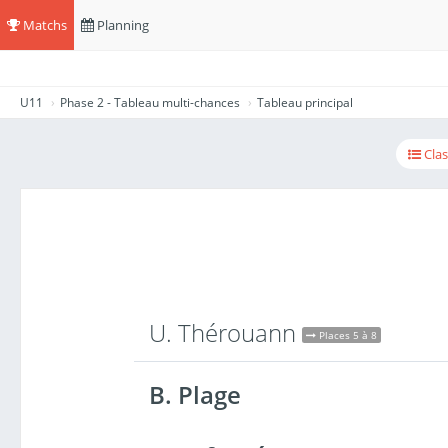
Matchs
Planning
U11
Phase 2 - Tableau multi-chances
Tableau principal
Cla
U. Thérouann
Places 5 à 8
B. Plage