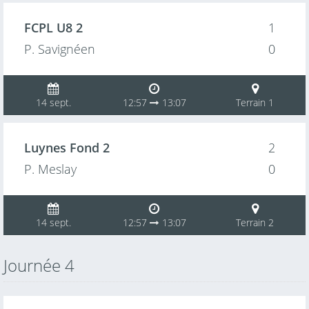
FCPL U8 2
1
P. Savignéen
0
14 sept.
12:57
13:07
Terrain 1
Luynes Fond 2
2
P. Meslay
0
14 sept.
12:57
13:07
Terrain 2
Journée 4