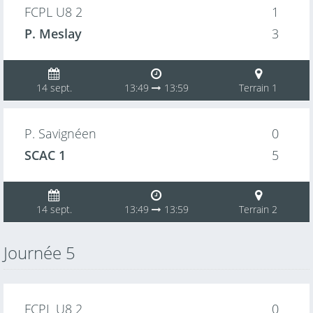
FCPL U8 2
1
P. Meslay
3
14 sept.
13:49
13:59
Terrain 1
P. Savignéen
0
SCAC 1
5
14 sept.
13:49
13:59
Terrain 2
Journée 5
FCPL U8 2
0