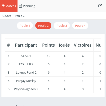
Matchs
Planning
U8/U9
Poule 2
Poule 1
Poule 2
Poule 3
Poule 4
#
Participant
Points
Joués
Victoires
Nuls
1
SCAC 1
12
4
4
0
2
FCPL U8 2
6
4
2
0
3
Luynes Fond 2
6
4
2
0
4
Parçay Meslay
4
4
1
1
5
Pays Savignéen 2
1
4
0
1