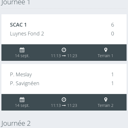
Journée 1
SCAC 1
6
Luynes Fond 2
0
14 sept.
11:13
11:23
Terrain 1
P. Meslay
1
P. Savignéen
1
14 sept.
11:13
11:23
Terrain 2
Journée 2