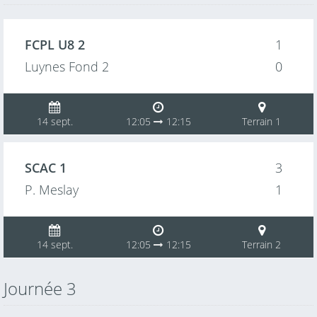
FCPL U8 2
1
Luynes Fond 2
0
14 sept.
12:05
12:15
Terrain 1
SCAC 1
3
P. Meslay
1
14 sept.
12:05
12:15
Terrain 2
Journée 3