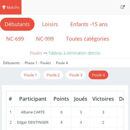
Matchs
Débutants
Loisirs
Enfants -15 ans
NC-699
NC-999
Toutes catégories
Poules
Tableau à élimination directe
Débutants
Phase 1 - Poules
Poule 4
Poule 1
Poule 2
Poule 3
Poule 4
#
Participant
Points
Joués
Victoires
Défa
1
Albane CARTE
6
3
3
2
Edgar DENTINGER
4
3
2