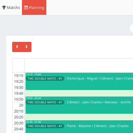
Matchs
Planning
19:10 - 19:40
19:10
: Dominique - Miguel / Clément - Jean-Charl
TMC DOUBLE MIXTE - #1
19:20
19:30
19:40
19:50 - 20:20
19:50
: Clément - Jean-Charles / Marceau - Achille
TMC DOUBLE MIXTE - #1
20
20:10
20:20
20:30 - 21:00
20:30
: Pierre - Maxime / Clément - Jean-Charles
TMC DOUBLE MIXTE - #1
20:40