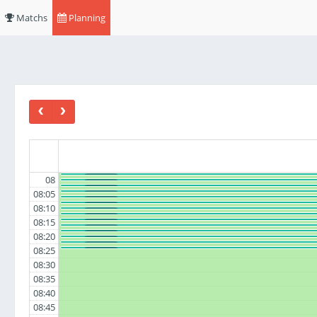
Matchs
Planning
08
: Polarity-derp-S / Bomboflag
SUMO - #1
: Flop Galvanisé / R2
SUMO - #1
: Speed Turtle / Octobot
SUMO - #1
08:05
: Polarity-derp-S / R4
SUMO - #1
: Goofybot 2.0 / R5
SUMO - #1
08:10
: Speed Turtle / Garfield
SUMO - #1
: Badger / R2
SUMO - #1
: Goofybot 2.0 / Spartak
SUMO - #1
08:15
: Octobot / Garfield
SUMO - #1
: Badger / Flop Galvanisé
SUMO - #1
08:20
: Spartak / Power Rangers
SUMO - #1
: R1 / Polarity-derp-S
SUMO - #1
: R2 / Zawg
SUMO - #1
08:25
: Bimo / Speed Turtle
SUMO - #1
08:30
08:35
08:40
08:45