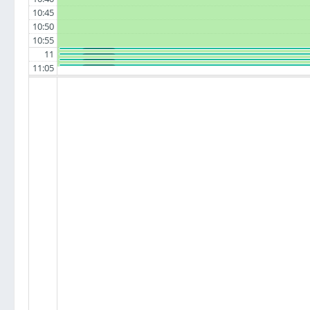
10:45
10:50
10:55
11
: R2 / Spartak
SUMO - #2
: Polarity-derp-S / R3
SUMO - #2
: R3 / R4
SUMO - #2
11:05
: R2 / R4
SUMO - #2