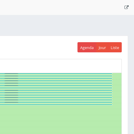
Agenda
Jour
Liste
: Our Little Boy / Zawg
SUMO - #1
: Dominator O / Spartak
SUMO - #1
: R1 / Bomboflag
SUMO - #1
: Our Little Boy / Flop Galvanisé
SUMO - #1
: Bimo / Octobot
SUMO - #1
: Bomboflag / R4
SUMO - #1
: Bimo / R3
SUMO - #1
: Cormonbot / Polarity-derp-S
SUMO - #1
: Goofybot 2.0 / Dominator O
SUMO - #1
: R3 / Speed Turtle
SUMO - #1
: Badger / Our Little Boy
SUMO - #1
: Spartak / R5
SUMO - #1