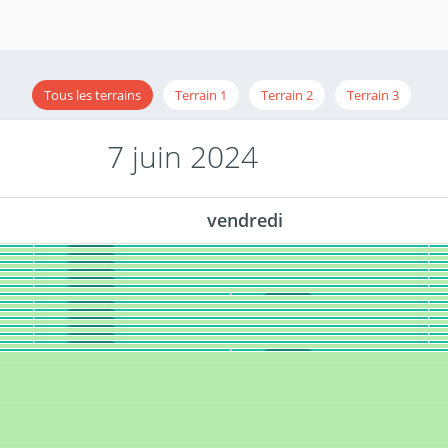
Tous les terrains
Terrain 1
Terrain 2
Terrain 3
7 juin 2024
vendredi
: R4 / Cormonbot
SUMO - #1
: Power Rangers / R5
SUMO - #1
: Garfield / R3
SUMO - #1
: Badger / Zawg
SUMO - #1
: Power Rangers / Dominator O
SUMO - #1
: R1 / Cormonbot
SUMO - #1
: Zawg / Flop Galvanisé
SUMO - #1
: R5 / Dominator O
SUMO - #1
: R1 / R4
SUMO - #1
: R2 / Our Little Boy
SUMO - #1
: Bimo / Garfield
SUMO - #1
: Cormonbot / Bomboflag
SUMO - #1
: Goofybot 2.0 / Power Rangers
SUMO - #1
: R3 / Octobot
SUMO - #1